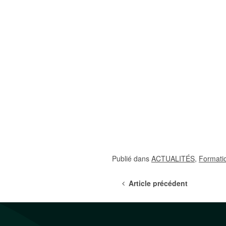
Publié dans
ACTUALITÉS
,
Formati
Article précédent
Post navigat