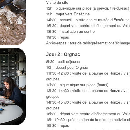
Visite du site
12h : pique-nique sur place (à prévoir, tiré-du-sac)
13h : trajet vers Ensérune
14h30 : accueil + visite site et musée d’Ensérune
16h30 : départ vers centre d’hébergement du Val d
18h30 : installation au centre
19h30 : repas
Après-repas : tour de table/présentations/échang
Jour 2 : Orgnac
8h30 : petit déjeuner
10h : départ pour Orgnac
11h30 -12h30 : visite de la baume de Ronze / visi
groupes
12h30 : pique-nique sur place (fourni)
13h30 -14h30 : visite de la baume de Ronze / visi
groupes
14h30 -15h30 : visite de la baume de Ronze / visi
groupes
16h30 : départ vers centre d’hébergement du Val d
18h -19h30 : présentation de la mise en activité e
19h30 : repas