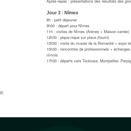
Après-repas : présentations des résultats des gro
Jour 3 : Nîmes
8h : petit déjeuner
9h30 : départ pour Nîmes
11h : visites de Nîmes (Arènes + Maison carrée)
12h30 : pique-nique sur place (fourni)
13h30 : visite du musée de la Romanité + expo t
15h30 : rencontres de professionnels + échanges a
nîmois
17h30 : départs vers Toulouse, Montpellier, Perpi
on
ion