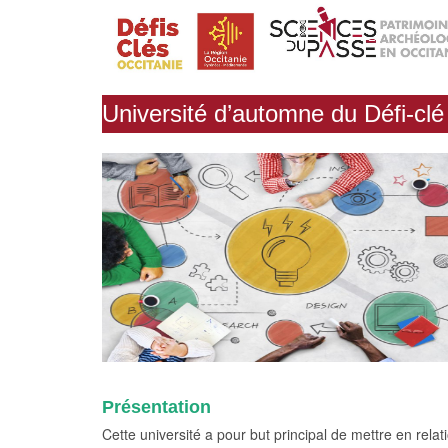
Skip to content
Search for:
Université d’automne du Défi-clé
Présentation
Cette université a pour but principal de mettre en relat