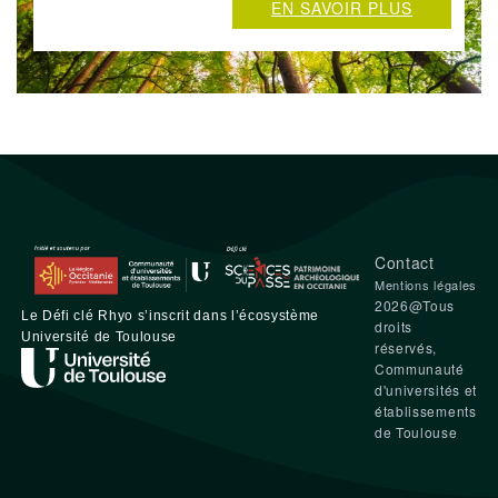
EN SAVOIR PLUS
Contact
Mentions légales
2026@Tous
L
e
D
éfi clé
Rhyo
s’inscrit dans l’écosystème
droits
Université de Toulouse
réservés,
Communauté
d'universités et
établissements
de Toulouse