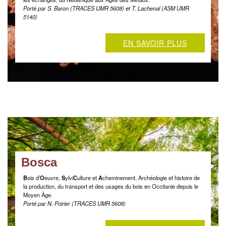
Porté par S. Baron (TRACES UMR 5608) et T. Lachenal (ASM UMR
5140)
EN SAVOIR PLUS
Bosca
B
ois d’
O
euvre,
S
ylvi
C
ulture et
A
cheminement. Archéologie et histoire de
la production, du transport et des usages du bois en Occitanie depuis le
Moyen Âge.
Porté par N. Poirier (TRACES UMR 5608)