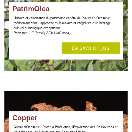
PatrimOlea
Histoire et valorisation du patrimoine variétal de l’olivier en Occitanie
méditerranéenne : approche multiscalaire et intégrative d’un héritage
culturel et biologique exceptionnel.
Porté par J.-F. Terral (ISEM UMR 5554)
EN SAVOIR PLUS
Copper
C
uivre d’
O
ccitanie :
P
ister la
P
roduction, l’
E
xploitation des
R
essources et
les échanges, du Néolithique aux Âges des Métaux.