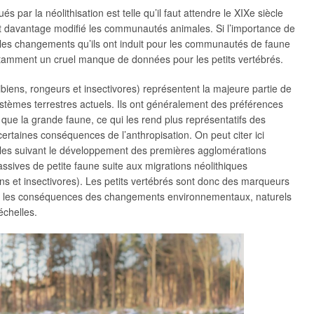
 par la néolithisation est telle qu’il faut attendre le XIXe siècle
davantage modifié les communautés animales. Si l’importance de
les changements qu’ils ont induit pour les communautés de faune
e notamment un cruel manque de données pour les petits vertébrés.
ibiens, rongeurs et insectivores) représentent la majeure partie de
ystèmes terrestres actuels. Ils ont généralement des préférences
ue la grande faune, ce qui les rend plus représentatifs des
rtaines conséquences de l’anthropisation. On peut citer ici
es suivant le développement des premières agglomérations
assives de petite faune suite aux migrations néolithiques
s et insectivores). Les petits vertébrés sont donc des marqueurs
e les conséquences des changements environnementaux, naturels
échelles.