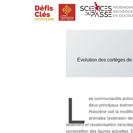
Skip to content
Search for:
Évolution des cortèges de p
L
es communautés animale
deux principaux évèneme
Holocène voit la modifi
animales (extension des
isolement et recolonisation vers/de
composition des faunes actuelles. E