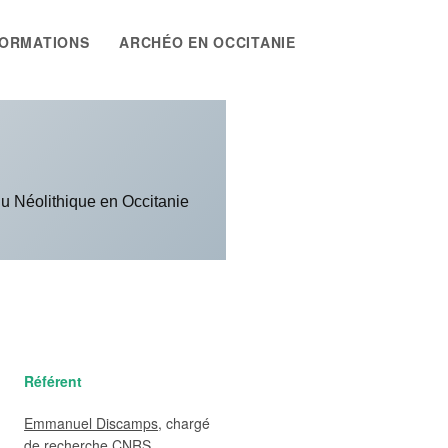
ORMATIONS
ARCHÉO EN OCCITANIE
 du Néolithique en Occitanie
Référent
Emmanuel Discamps
, chargé
de recherche CNRS,