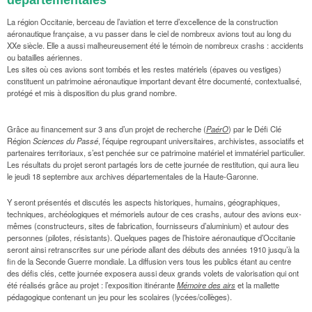
départementales
La région Occitanie, berceau de l’aviation et terre d’excellence de la construction
aéronautique française, a vu passer dans le ciel de nombreux avions tout au long du
XXe siècle. Elle a aussi malheureusement été le témoin de nombreux crashs : accidents
ou batailles aériennes.
Les sites où ces avions sont tombés et les restes matériels (épaves ou vestiges)
constituent un patrimoine aéronautique important devant être documenté, contextualisé,
protégé et mis à disposition du plus grand nombre.
Grâce au financement sur 3 ans d’un projet de recherche (
PaérO
) par le Défi Clé
Région
Sciences du Passé
, l’équipe regroupant universitaires, archivistes, associatifs et
partenaires territoriaux, s’est penchée sur ce patrimoine matériel et immatériel particulier.
Les résultats du projet seront partagés lors de cette journée de restitution, qui aura lieu
le jeudi 18 septembre aux archives départementales de la Haute-Garonne.
Y seront présentés et discutés les aspects historiques, humains, géographiques,
techniques, archéologiques et mémoriels autour de ces crashs, autour des avions eux-
mêmes (constructeurs, sites de fabrication, fournisseurs d’aluminium) et autour des
personnes (pilotes, résistants). Quelques pages de l’histoire aéronautique d’Occitanie
seront ainsi retranscrites sur une période allant des débuts des années 1910 jusqu’à la
fin de la Seconde Guerre mondiale. La diffusion vers tous les publics étant au centre
des défis clés, cette journée exposera aussi deux grands volets de valorisation qui ont
été réalisés grâce au projet : l’exposition itinérante
Mémoire des airs
et la mallette
pédagogique contenant un jeu pour les scolaires (lycées/collèges).