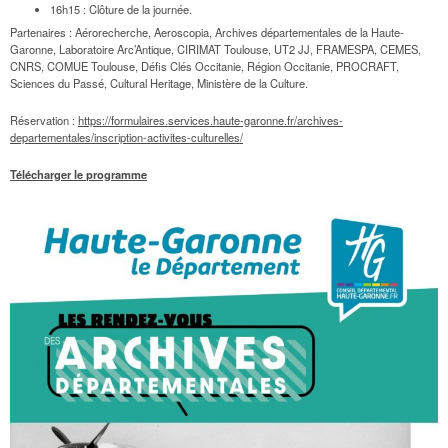
16h15 : Clôture de la journée.
Partenaires : Aérorecherche, Aeroscopia, Archives départementales de la Haute-
Garonne, Laboratoire Arc’Antique, CIRIMAT Toulouse, UT2 JJ, FRAMESPA, CEMES,
CNRS, COMUE Toulouse, Défis Clés Occitanie, Région Occitanie, PROCRAFT,
Sciences du Passé, Cultural Heritage, Ministère de la Culture.
Réservation :
https://formulaires.services.haute-garonne.fr/archives-
departementales/inscription-activites-culturelles/
Télécharger le programme