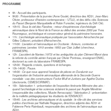
PROGRAMME
9h : Accueil des participants.
9h30 : Présentation de la journée (Anne Goulet, directrice des AD31, Jean-Marc
Olivier, professeur d’histoire contemporaine – UT2J), et des défis clés
Sciences
du Passé
(Benjamin Marquebielle et Robin Furestier, ingénieurs du Défi Clé).
10h15 :
Sous le ciel des Flandres : retour d’expériences d’archéologie
aéronautique dans le Nord de la France au début des années 2000
par Yves
Roumegoux, archéologue et conservateur général du patrimoine honoraire.
11h :
L’archéologie aéronautique pratiquée par l’association Aérocherche
par
Gilles Collaveri, président d’Aérocherche.
11h30 :
L’aviation et l’aéronautique en Occitanie : Acteurs, contextes et
patrimoines (années 1910-années 1950)
par Clair Juilliet (chercheur,
FRAMESPA).
12h :
L’accident de Nantes (1973) et les ambiguïtés du plan Clément Marot dans
la refonte du contrôle aérien français
par Olivier Pontreau, enseignant ENAC,
doctorant au sein du laboratoire FRAMESPA.
12h30 : Regards croisés, questions et échanges.
13h-14h30 : Pause.
14h30 :
Ce que nous apprend l’analyse de pièces en Duralumin sur
l’organisation de l’industrie aéronautique allemande de la Seconde Guerre
mondiale : cas des constructeurs Focke-Wulf et Junkers
par Agathe Duclos
(doctorante, CEMES/CIRIMAT).
15h :
Valorisation 1 :
présentation de l’exposition itinérante
Mémoire des airs :
quand l’archéologie et les sciences éclairent le passé
par Angèle Ménétrier
(responsable des collections, Musée Aeroscopia) /
Valorisation 2 :
présentation
de la mallette pédagogiquepar les étudiants de l’ENSIACET.
15h45 :
Les archives aéronautiques et du spatiale : le rôle-clé des services
publics d’archives
par Nathalie Regagnon, directrice adjointe des AD31 et
Fabienne Peris-Raimbault, responsable des archives de l’aéronautique aux
AD31.